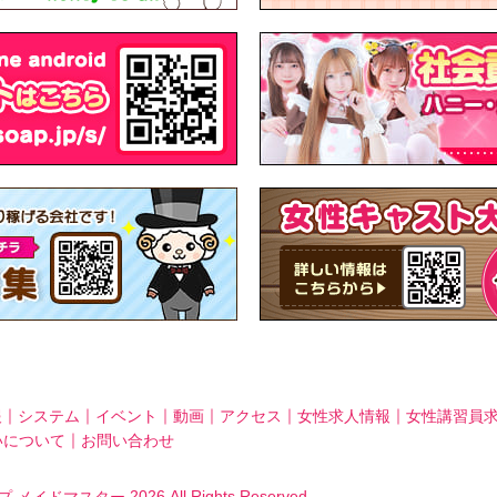
｜
｜
｜
｜
｜
｜
報
システム
イベント
動画
アクセス
女性求人情報
女性講習員
｜
いについて
お問い合わせ
2026 All Rights Reserved.