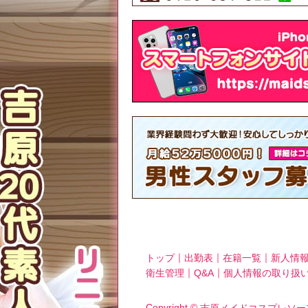
｜
｜
｜
トップ
出勤表
在籍一覧
新人情
｜
｜
衛生管理
Q&A
個人情報の取り扱
Copyright ©