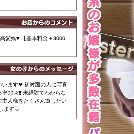
愛嬌♥ 【基本料金＋3000
います❤︎ 初対面の人に写真
99%❣️ 未経験でわからな
ご主人様をたくさん癒したい
いします♡