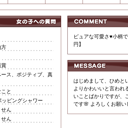
ピュアな可愛さ♥小柄で高
円】
地方
鑑賞
ペース、ポジティブ、真
はじめまして、ひめとい
よりかわいいと言われる率
なこと
いことばかりですが、
ポッピングシャワー
です🌸 よろしくお願
ません
ません