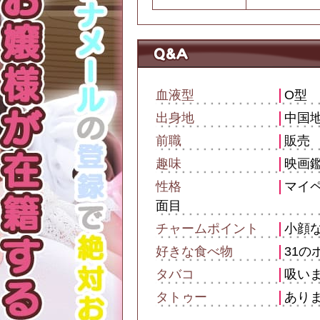
血液型
O型
出身地
中国
前職
販売
趣味
映画
性格
マイ
面目
チャームポイント
小顔
好きな食べ物
31の
タバコ
吸い
タトゥー
あり