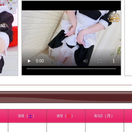
8/8（
）
8/9（
）
8/10（月）
土
日