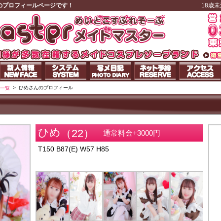
のプロフィールページです！
18歳
>
ひめさんのプロフィール
一覧
ひめ
（22）
通常料金+3000円
T150
B87(E)
W57
H85